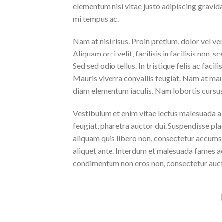
elementum nisi vitae justo adipiscing gravi
mi tempus ac.
Nam at nisi risus. Proin pretium, dolor vel vene
Aliquam orci velit, facilisis in facilisis non,
Sed sed odio tellus. In tristique felis ac faci
Mauris viverra convallis feugiat. Nam at maur
diam elementum iaculis. Nam lobortis cursus 
Vestibulum et enim vitae lectus malesuada al
feugiat, pharetra auctor dui. Suspendisse pla
aliquam quis libero non, consectetur accumsa
aliquet ante. Interdum et malesuada fames ac
condimentum non eros non, consectetur aucto