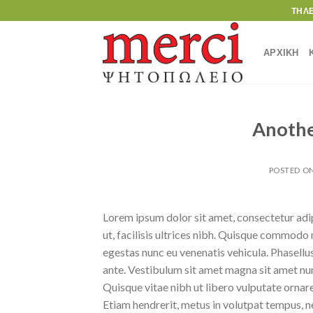
Skip
ΤΗΛ
to
content
ΑΡΧΙΚΗ
Anothe
POSTED O
Lorem ipsum dolor sit amet, consectetur adipi
ut, facilisis ultrices nibh. Quisque commodo 
egestas nunc eu venenatis vehicula. Phasellus
ante. Vestibulum sit amet magna sit amet nunc
Quisque vitae nibh ut libero vulputate ornare 
Etiam hendrerit, metus in volutpat tempus, n