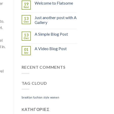
Welcome to Flatsome
er
19
Νοέ
Just another post with A
13
to.
Οκτ
Gallery
t.
A Simple Blog Post
13
Οκτ
el
 in.
A Video Blog Post
01
Ιαν
RECENT COMMENTS
vel
TAG CLOUD
brooklyn
fashion
style
women
KΑΤΗΓΟΡΊΕΣ