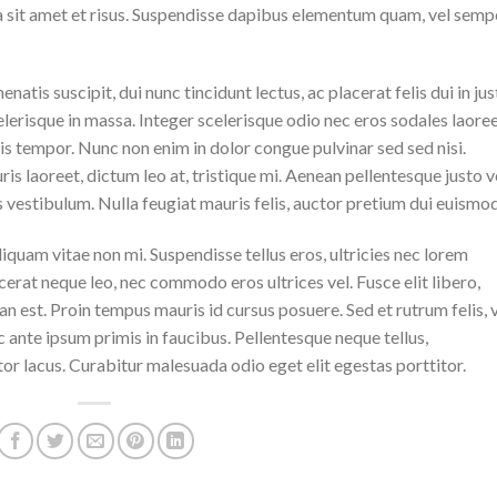
da sit amet et risus. Suspendisse dapibus elementum quam, vel semp
natis suscipit, dui nunc tincidunt lectus, ac placerat felis dui in jus
 scelerisque in massa. Integer scelerisque odio nec eros sodales laoree
lisis tempor. Nunc non enim in dolor congue pulvinar sed sed nisi.
is laoreet, dictum leo at, tristique mi. Aenean pellentesque justo v
vestibulum. Nulla feugiat mauris felis, auctor pretium dui euismod
iquam vitae non mi. Suspendisse tellus eros, ultricies nec lorem
cerat neque leo, nec commodo eros ultrices vel. Fusce elit libero,
n est. Proin tempus mauris id cursus posuere. Sed et rutrum felis, 
 ante ipsum primis in faucibus. Pellentesque neque tellus,
r lacus. Curabitur malesuada odio eget elit egestas porttitor.