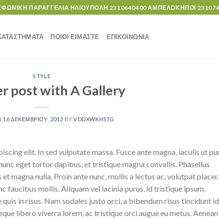
ΕΦΩΝΙΚΗ ΠΑΡΑΓΓΕΛΙΑ ΗΛΙΟΥΠΟΛΗ
2310640400
ΑΜΠΕΛΟΚΗΠΟΙ
23107
ΚΑΤΑΣΤΗΜΑΤΑ
ΠΟΙΟΙ ΕΙΜΑΣΤΕ
ΕΠΙΚΟΙΝΩΝΙΑ
STYLE
r post with A Gallery
N
16 ΔΕΚΕΜΒΡΊΟΥ, 2013
BY
VDDXWKHSTG
scing elit. In sed vulputate massa. Fusce ante magna, iaculis ut pu
nunc eget tortor dapibus, et tristique magna convallis. Phasellus
 et magna nulla. Proin ante nunc, mollis a lectus ac, volutpat placer
 faucibus mollis. Aliquam vel lacinia purus, id tristique ipsum.
quis in risus. Nam sodales justo orci, a bibendum risus tincidunt id
eque libero viverra lorem, ac tristique orci augue eu metus. Aenean